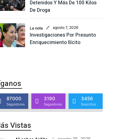
Detenidos Y Más De 100 Kilos
De Droga
agosto 7, 2026
La nota
Investigaciones Por Presunto
Enriquecimiento Ilícito
íganos
87000
3190
3456
Seguidores
Seguidores
Suscritos
ás Vistas
agosto 25, 2025