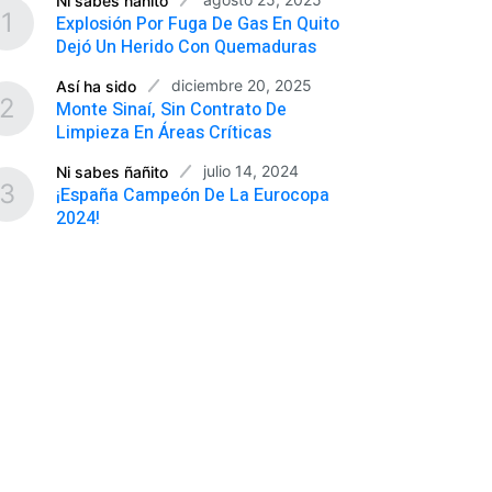
Ni sabes ñañito
1
Explosión Por Fuga De Gas En Quito
Dejó Un Herido Con Quemaduras
diciembre 20, 2025
Así ha sido
2
Monte Sinaí, Sin Contrato De
Limpieza En Áreas Críticas
julio 14, 2024
Ni sabes ñañito
3
¡España Campeón De La Eurocopa
2024!