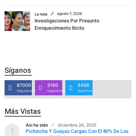
agosto 7, 2026
La nota
Investigaciones Por Presunto
Enriquecimiento Ilícito
Síganos
87000
3190
3456
Seguidores
Seguidores
Suscritos
Más Vistas
diciembre 24, 2025
Así ha sido
1
Pichincha Y Guayas Cargan Con El 80% De Los