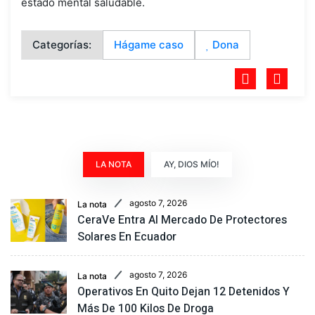
estado mental saludable.
Categorías:
Hágame caso
Dona
LA NOTA
AY, DIOS MÍO!
agosto 7, 2026
La nota
CeraVe Entra Al Mercado De Protectores
Solares En Ecuador
agosto 7, 2026
La nota
Operativos En Quito Dejan 12 Detenidos Y
Más De 100 Kilos De Droga