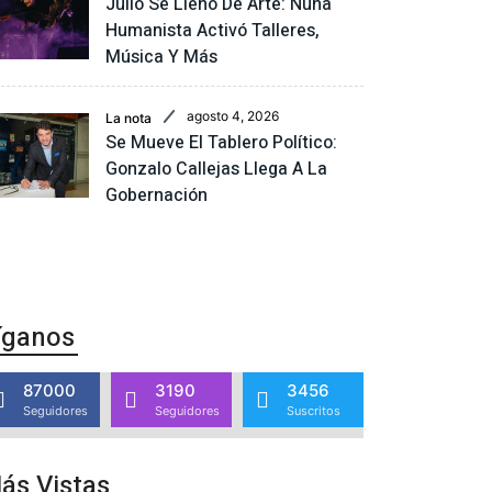
Julio Se Llenó De Arte: Nuna
Humanista Activó Talleres,
Música Y Más
agosto 4, 2026
La nota
Se Mueve El Tablero Político:
Gonzalo Callejas Llega A La
Gobernación
íganos
87000
3190
3456
Seguidores
Seguidores
Suscritos
ás Vistas