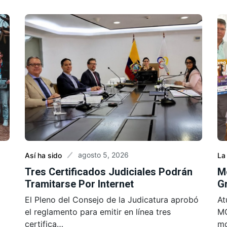
agosto 5, 2026
Así ha sido
La
Tres Certificados Judiciales Podrán
M
Tramitarse Por Internet
Gr
El Pleno del Consejo de la Judicatura aprobó
At
el reglamento para emitir en línea tres
MO
certifica…
mo