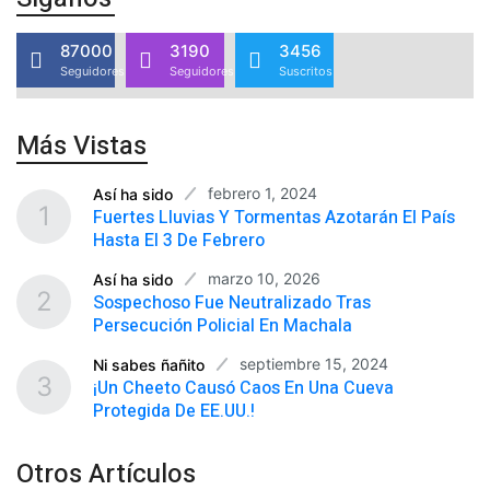
87000
3190
3456
Seguidores
Seguidores
Suscritos
Más Vistas
febrero 1, 2024
Así ha sido
1
Fuertes Lluvias Y Tormentas Azotarán El País
Hasta El 3 De Febrero
marzo 10, 2026
Así ha sido
2
Sospechoso Fue Neutralizado Tras
Persecución Policial En Machala
septiembre 15, 2024
Ni sabes ñañito
3
¡Un Cheeto Causó Caos En Una Cueva
Protegida De EE.UU.!
Otros Artículos