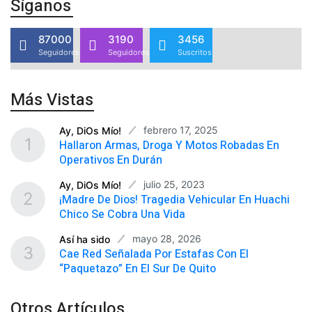
Síganos
87000
3190
3456
Seguidores
Seguidores
Suscritos
Más Vistas
febrero 17, 2025
Ay, DiOs Mío!
1
Hallaron Armas, Droga Y Motos Robadas En
Operativos En Durán
julio 25, 2023
Ay, DiOs Mío!
2
¡Madre De Dios! Tragedia Vehicular En Huachi
Chico Se Cobra Una Vida
mayo 28, 2026
Así ha sido
3
Cae Red Señalada Por Estafas Con El
“paquetazo” En El Sur De Quito
Otros Artículos