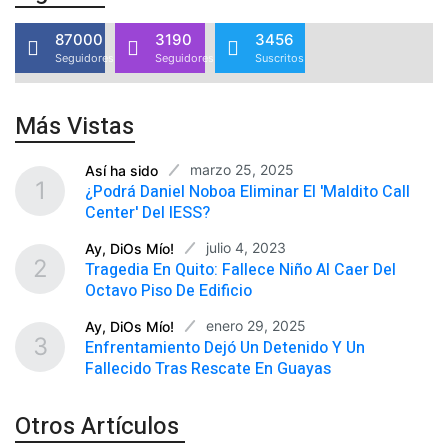
87000
3190
3456
Seguidores
Seguidores
Suscritos
Más Vistas
marzo 25, 2025
Así ha sido
1
¿Podrá Daniel Noboa Eliminar El 'maldito Call
Center' Del IESS?
julio 4, 2023
Ay, DiOs Mío!
2
Tragedia En Quito: Fallece Niño Al Caer Del
Octavo Piso De Edificio
enero 29, 2025
Ay, DiOs Mío!
3
Enfrentamiento Dejó Un Detenido Y Un
Fallecido Tras Rescate En Guayas
Otros Artículos