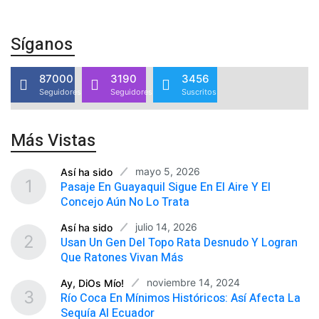
Síganos
87000
3190
3456
Seguidores
Seguidores
Suscritos
Más Vistas
mayo 5, 2026
Así ha sido
1
Pasaje En Guayaquil Sigue En El Aire Y El
Concejo Aún No Lo Trata
julio 14, 2026
Así ha sido
2
Usan Un Gen Del Topo Rata Desnudo Y Logran
Que Ratones Vivan Más
noviembre 14, 2024
Ay, DiOs Mío!
3
Río Coca En Mínimos Históricos: Así Afecta La
Sequía Al Ecuador