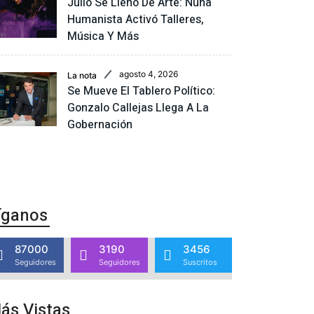
Julio Se Llenó De Arte: Nuna
Humanista Activó Talleres,
Música Y Más
agosto 4, 2026
La nota
Se Mueve El Tablero Político:
Gonzalo Callejas Llega A La
Gobernación
íganos
87000
3190
3456
Seguidores
Seguidores
Suscritos
ás Vistas