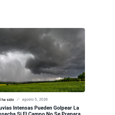
agosto 5, 2026
í ha sido
luvias Intensas Pueden Golpear La
osecha Si El Campo No Se Prepara