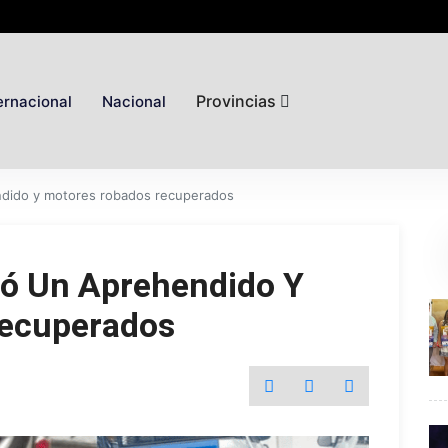
Provincias
ernacional
Nacional
ndido y motores robados recuperados
jó Un Aprehendido Y
ecuperados