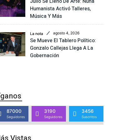
Julio Se Llenó De Arte: Nuna
Humanista Activó Talleres,
Música Y Más
agosto 4, 2026
La nota
Se Mueve El Tablero Político:
Gonzalo Callejas Llega A La
Gobernación
íganos
87000
3190
3456
Seguidores
Seguidores
Suscritos
ás Vistas