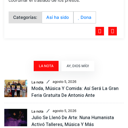
coordinar el traslado de los presos.
Categorías:
Así ha sido
Dona
LA NOTA
AY, DIOS MÍO!
agosto 5, 2026
La nota
Moda, Música Y Comida: Así Será La Gran
Feria Gratuita De Antonio Ante
agosto 5, 2026
La nota
Julio Se Llenó De Arte: Nuna Humanista
Activó Talleres, Música Y Más