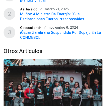
Manera Virtual!
marzo 21, 2025
Así ha sido
2
Muñoz A Ministra De Energía: “Sus
Declaraciones Fueron Irresponsables
noviembre 6, 2024
Goooool chch
3
¡Óscar Zambrano Suspendido Por Dopaje En La
CONMEBOL!
Otros Artículos