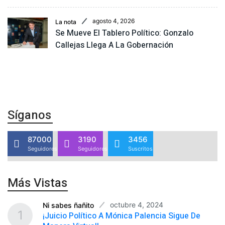
agosto 4, 2026
La nota
Se Mueve El Tablero Político: Gonzalo
Callejas Llega A La Gobernación
Síganos
87000
3190
3456
Seguidores
Seguidores
Suscritos
Más Vistas
octubre 4, 2024
Ni sabes ñañito
1
¡Juicio Político A Mónica Palencia Sigue De