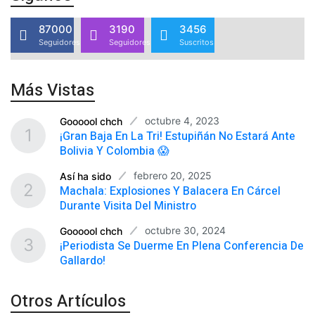
87000
3190
3456
Seguidores
Seguidores
Suscritos
Más Vistas
octubre 4, 2023
Goooool chch
1
¡Gran Baja En La Tri! Estupiñán No Estará Ante
Bolivia Y Colombia 😱
febrero 20, 2025
Así ha sido
2
Machala: Explosiones Y Balacera En Cárcel
Durante Visita Del Ministro
octubre 30, 2024
Goooool chch
3
¡Periodista Se Duerme En Plena Conferencia De
Gallardo!
Otros Artículos