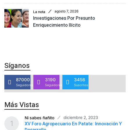
agosto 7, 2026
La nota
Investigaciones Por Presunto
Enriquecimiento Ilícito
Síganos
87000
3190
3456
Seguidores
Seguidores
Suscritos
Más Vistas
diciembre 2, 2023
Ni sabes ñañito
1
XV Foro Agropecuario En Patate: Innovación Y
Desarrollo